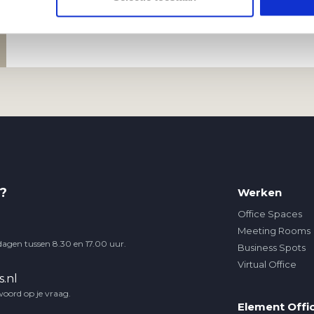
?
Werken
Office Spaces
Meeting Rooms
dagen tussen 8.30 en 17.00 uur.
Business Spots
Virtual Office
.nl
woord op je vraag.
Element Offi