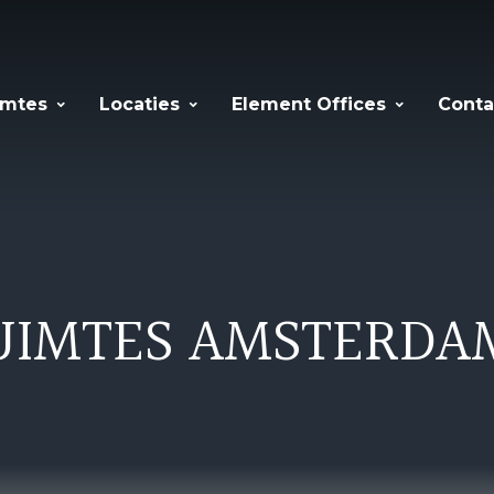
imtes
Locaties
Element Offices
Conta
IMTES AMSTERDAM