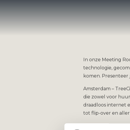
In onze Meeting Roo
technologie, gecomb
komen. Presenteer j
Amsterdam – TreeCit
die zowel voor huurd
draadloos internet 
tot flip-over en all