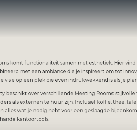
ms komt functionaliteit samen met esthetiek. Hier vind j
ineerd met een ambiance die je inspireert om tot innov
e visie op een plek die even indrukwekkend is als je pla
y beschikt over verschillende Meeting Rooms: stijlvoll
ers als externen te huur zijn. Inclusief koffie, thee, taf
en alles wat je nodig hebt voor een geslaagde bijeenkom
erhande kantoortools.